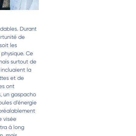
idables. Durant
ortunité de
oit les
 physique. Ce
mais surtout de
incluaient la
ttes et de
es ont
s, un gaspacho
oules d’énergie
 préalablement
e visée
tra à long
n, mais