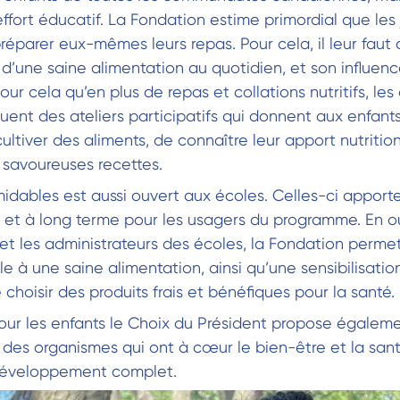
fort éducatif. La Fondation estime primordial que les
éparer eux-mêmes leurs repas. Pour cela, il leur fau
e d’une saine alimentation au quotidien, et son influenc
pour cela qu’en plus de repas et collations nutritifs, les
ent des ateliers participatifs qui donnent aux enfants
ultiver des aliments, de connaître leur apport nutrition
e savoureuses recettes.
dables est aussi ouvert aux écoles. Celles-ci apport
et à long terme pour les usagers du programme. En outi
et les administrateurs des écoles, la Fondation perme
e à une saine alimentation, ainsi qu’une sensibilisati
 choisir des produits frais et bénéfiques pour la santé.
our les enfants le Choix du Président propose égalem
 des organismes qui ont à cœur le bien-être et la sant
 développement complet.