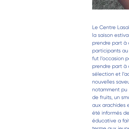
Le Centre Lasal
la saison estiv
prendre part à 
participants a
fut l’occasion 
prendre part à 
sélection et l’
nouvelles saveu
notamment pu r
de fruits, un s
aux arachides e
été informés des
éducative a fai
terme aux jeune