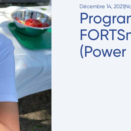
Décembre 14, 2021
|
No
Progra
FORTSm
(Power 