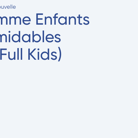
uvelle
mme Enfants
idables
Full Kids)