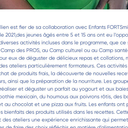
lien est fier de sa collaboration avec Enfants FORTSm
ale 2021,des jeunes âgés entre 5 et 15 ans ont eu l’opp
diverses activités incluses dans le programme, que ce s
u Camp des PROS, au Camp culturel ou au Camp santé
pour eux de déguster de délicieux repas et collations, 
des ateliers particulièrement formateurs. Ces activités 
achat de produits frais, la découverte de nouvelles rece
rs, ainsi que la préparation de la nourriture. Les group
éaliser et déguster un parfait au yogourt et aux baie
moothie mexicain, du houmous aux poivrons rôtis, des b
t au chocolat et une pizza aux fruits. Les enfants ont
 bienfaits des produits utilisés dans les recettes. Cett
t des ateliers une expérience enrichissante qui permet
s de faire des choix réfléchis en matière d’alimentatio