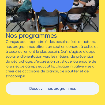
Nos programmes
Conçus pour répondre à des besoins réels et actuels,
nos programmes offrent un soutien concret à celles et
à ceux qui en ont le plus besoin. Qu’il s’agisse d’appui
scolaire, d’orientation vers les métiers, de prévention
du décrochage, d’expression artistique, ou encore de
loisirs et de camps éducatifs, chaque initiative vise à
créer des occasions de grandir, de s’outiller et de
s’accomplir.
Découvrir nos programmes