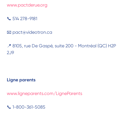
www.pactderue.org
📞 514 278-9181
📧 pact@videotron.ca
📍 8105, rue De Gaspé, suite 200 - Montréal (QC) H2P
2J9
Ligne parents
www.ligneparents.com/LigneParents
📞 1-800-361-5085