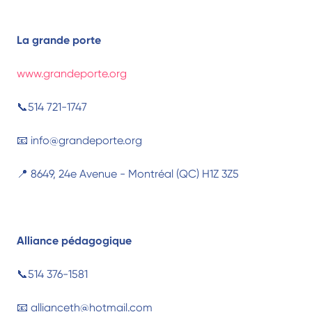
La grande porte
www.grandeporte.org
📞514 721-1747
📧 info@grandeporte.org
📍 8649, 24e Avenue - Montréal (QC) H1Z 3Z5
Alliance pédagogique
📞514 376-1581
📧 allianceth@hotmail.com