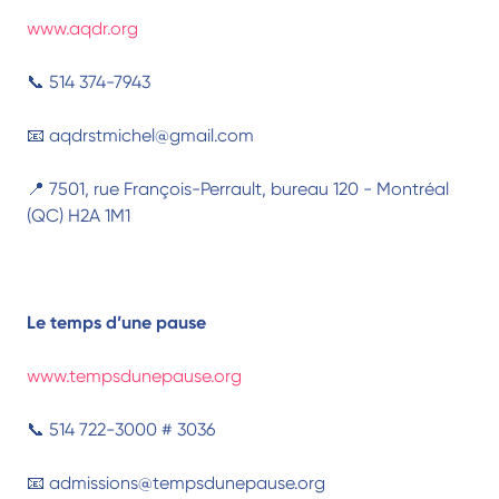
www.aqdr.org
📞 514 374-7943
📧 aqdrstmichel@gmail.com
📍 7501, rue François-Perrault, bureau 120 - Montréal
(QC) H2A 1M1
Le temps d’une pause
www.tempsdunepause.org
📞 514 722-3000 # 3036
📧 admissions@tempsdunepause.org