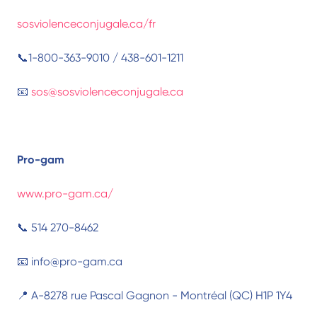
sosviolenceconjugale.ca/fr
📞1-800-363-9010 / 438-601-1211
📧
sos@sosviolenceconjugale.ca
Pro-gam
www.pro-gam.ca/
📞 514 270-8462
📧 info@pro-gam.ca
📍 A-8278 rue Pascal Gagnon - Montréal (QC) H1P 1Y4