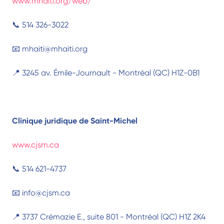
www.mhaiti.org/web/
📞 514 326-3022
📧 mhaiti@mhaiti.org
📍 3245 av. Émile-Journault - Montréal (QC) H1Z-0B1
Clinique juridique de Saint-Michel
www.cjsm.ca
📞 514 621-4737
📧 info@cjsm.ca
📍 3737 Crémazie E., suite 801 - Montréal (QC) H1Z 2K4