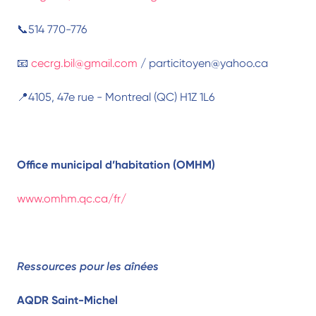
📞514 770-776
📧
cecrg.bil@gmail.com
/ particitoyen@yahoo.ca
📍4105, 47e rue - Montreal (QC) H1Z 1L6
Office municipal d’habitation (OMHM)
www.omhm.qc.ca/fr/
Ressources pour les aînées
AQDR Saint-Michel