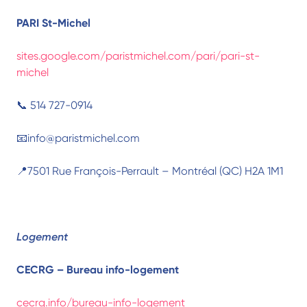
PARI St-Michel
sites.google.com/paristmichel.com/pari/pari-st-
michel
📞 514 727-0914
📧info@paristmichel.com
📍7501 Rue François-Perrault – Montréal (QC) H2A 1M1
Logement
CECRG – Bureau info-logement
cecrg.info/bureau-info-logement