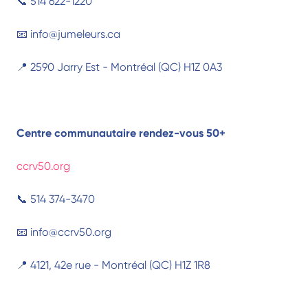
📞 514 622-1220
📧 info@jumeleurs.ca
📍 2590 Jarry Est - Montréal (QC) H1Z 0A3
Centre communautaire rendez-vous 50+
ccrv50.org
📞 514 374-3470
📧 info@ccrv50.org
📍 4121, 42e rue - Montréal (QC) H1Z 1R8