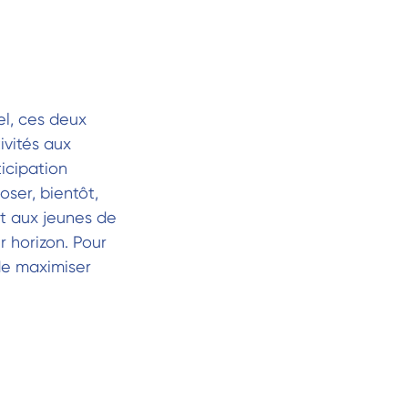
el, ces deux
ivités aux
icipation
ser, bientôt,
ait aux jeunes de
ur horizon. Pour
 de maximiser