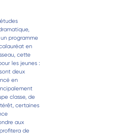
 études
dramatique,
eu un programme
calauréat en
sseau, cette
our les jeunes :
sont deux
ancé en
incipalement
upe classe, de
térêt, certaines
ence
pondre aux
profitera de