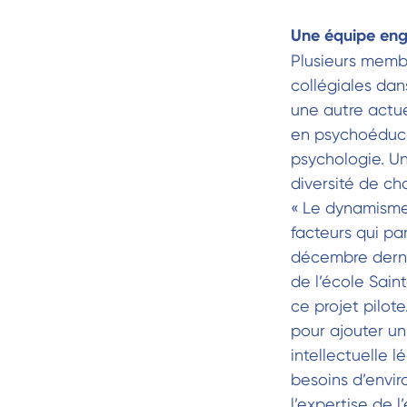
Une équipe enga
Plusieurs membr
collégiales da
une autre actu
en psychoéduca
psychologie. Un
diversité de ch
« Le dynamisme
facteurs qui pa
décembre derni
de l’école Sain
ce projet pilote
pour ajouter un
intellectuelle l
besoins d’enviro
l’expertise de 