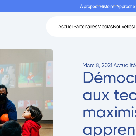
À propos
Histoire
Approche
Accueil
Partenaires
Médias
Nouvelles
Mars 8, 2021
|
Actualit
Démocra
aux te
maximis
appren