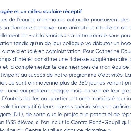
gée et un milieu scolaire réceptif
es de l’équipe d’animation culturelle poursuivent des
ns un domaine connexe : une animatrice étudie en art 
ellement en « child studies » va entreprendre sous p
tion tandis qu’un de leur collègue va débuter un bac
 autre a étudié en administration. Pour Catherine Rou
amps d’intérêt constitue une richesse supplémentaire p
 et la complémentarité des membres de mon équipe 
rticipent au succès de notre programme d’activités. L
er, ce sont en moyenne plus de 350 jeunes venant pr
te-Lucie qui profitent chaque mois, au sein de leur gro
. D’autres écoles du quartier ont déjà manifesté leur in
 volet interactif à leurs classes spécialisées en défici
égère (DIL), de sorte que le projet a le potentiel de ré
n 1435 élèves, si l’on inclut le Centre René-Goupil qui 
l’équipe du Centre lasallien dans ce domaine. »