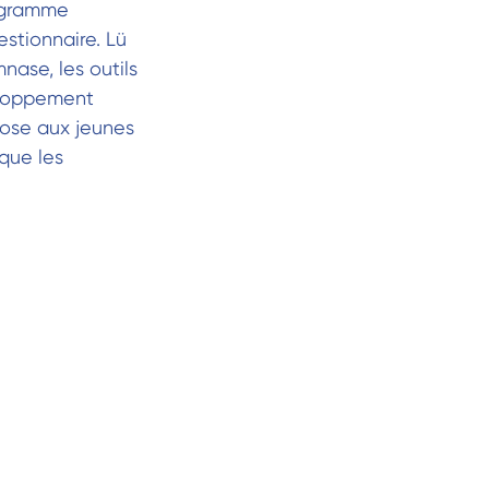
rogramme
estionnaire. Lü
nase, les outils
eloppement
opose aux jeunes
 que les