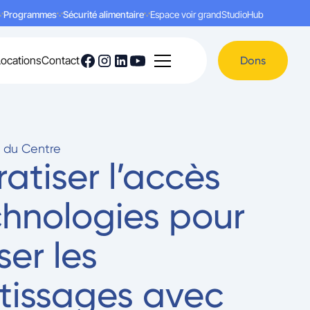
Programmes
Sécurité alimentaire
Espace voir grand
Studio
Hub
Locations
Contact
Dons
é du Centre
tiser l’accès
chnologies pour
er les
tissages avec