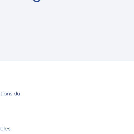
ctions du
coles